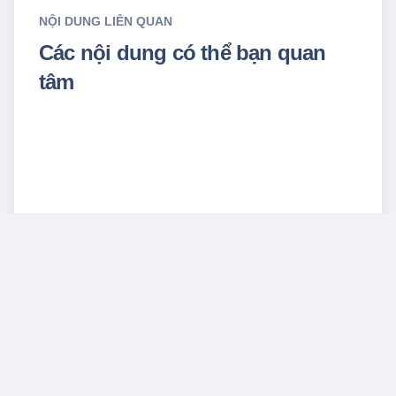
NỘI DUNG LIÊN QUAN
Các nội dung có thể bạn quan
tâm
TESTIMONIALS
Anh Ngọc
IT Manager - Cty Bất động sản
P
N
CONIC
r
e