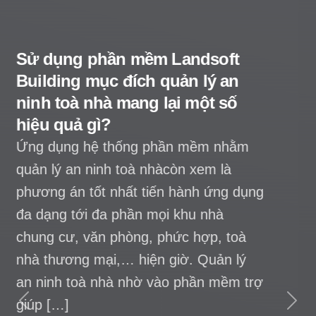
Quản lý chính sách bán hàng
bất động sản trên hệ thống
Landsoft đem đến lợi ích ra
sao?
Ứng dụng một số giải pháp chuyển đổi
số chẳng hạn Landsoft nhằm quản lý
chính sách bán hàng bất động sản lúc
này còn coi như tiêu biểu một số tiêu
chí chọn dùng thông thái thuộc hầu hết
những tập đoàn địa ốc ngay thị trường.