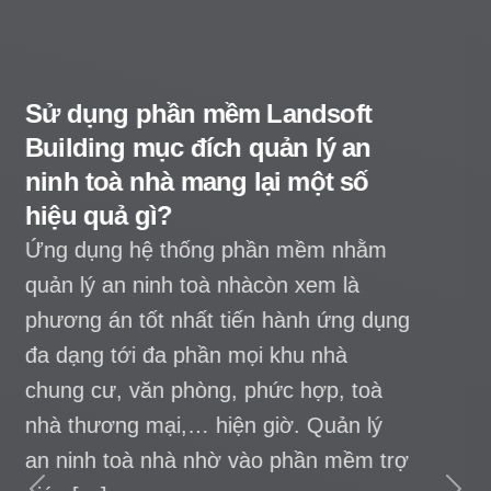
Quản lý chính sách bán hàng
bất động sản trên hệ thống
Landsoft đem đến lợi ích ra
sao?
Ứng dụng một số giải pháp chuyển đổi
số chẳng hạn Landsoft nhằm quản lý
chính sách bán hàng bất động sản lúc
này còn coi như tiêu biểu một số tiêu
chí chọn dùng thông thái thuộc hầu hết