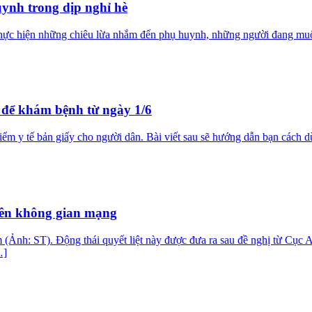
ynh trong dịp nghỉ hè
ã thực hiện những chiêu lừa nhắm đến phụ huynh, những người đang mu
để khám bệnh từ ngày 1/6
hiểm y tế bản giấy cho người dân. Bài viết sau sẽ hướng dẫn bạn cách
rên không gian mạng
m (Ảnh: ST). Động thái quyết liệt này được đưa ra sau đề nghị từ Cụ
…]