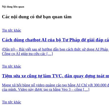
Nội dung liên quan
Các nội dung có thể bạn quan tâm
Tin tức khác
Cách dùng chatbot AI của bộ Tư Pháp để giải đáp cá
(Dân trí) – Bài viết sau sẽ hướng dẫn bạn cách thức sử dụng AI Pháp l
Công cụ AI giúp tra cứu các […]
Tin tức khác
Tiệm sửa xe cũng tự làm TVC, dân quay dựng toát mồ
Mạng xã hội bùng nổ video quảng cáo tạo bằng AI Chỉ với 300.000 đ
của mình. Video này được tạo ra bằng Veo 3 – công […]
Tin tức khác