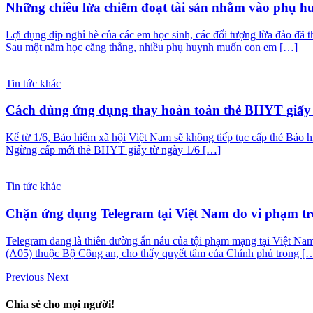
Những chiêu lừa chiếm đoạt tài sản nhằm vào phụ hu
Lợi dụng dịp nghỉ hè của các em học sinh, các đối tượng lừa đảo đ
Sau một năm học căng thẳng, nhiều phụ huynh muốn con em […]
Tin tức khác
Cách dùng ứng dụng thay hoàn toàn thẻ BHYT giấy 
Kể từ 1/6, Bảo hiểm xã hội Việt Nam sẽ không tiếp tục cấp thẻ Bảo 
Ngừng cấp mới thẻ BHYT giấy từ ngày 1/6 […]
Tin tức khác
Chặn ứng dụng Telegram tại Việt Nam do vi phạm t
Telegram đang là thiên đường ẩn náu của tội phạm mạng tại Việt Na
(A05) thuộc Bộ Công an, cho thấy quyết tâm của Chính phủ trong [
Previous
Next
Chia sẻ cho mọi người!