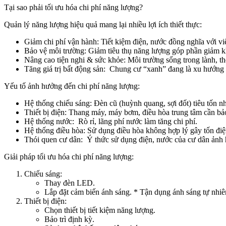
Tại sao phải tối ưu hóa chi phí năng lượng?
Quản lý năng lượng hiệu quả mang lại nhiều lợi ích thiết thực:
Giảm chi phí vận hành: Tiết kiệm điện, nước đồng nghĩa với vi
Bảo vệ môi trường: Giảm tiêu thụ năng lượng góp phần giảm kh
Nâng cao tiện nghi & sức khỏe: Môi trường sống trong lành, t
Tăng giá trị bất động sản: Chung cư “xanh” đang là xu hướng
Yếu tố ảnh hưởng đến chi phí năng lượng:
Hệ thống chiếu sáng: Đèn cũ (huỳnh quang, sợi đốt) tiêu tốn 
Thiết bị điện: Thang máy, máy bơm, điều hòa trung tâm cần bả
Hệ thống nước: Rò rỉ, lãng phí nước làm tăng chi phí.
Hệ thống điều hòa: Sử dụng điều hòa không hợp lý gây tốn điệ
Thói quen cư dân: Ý thức sử dụng điện, nước của cư dân ảnh h
Giải pháp tối ưu hóa chi phí năng lượng:
Chiếu sáng:
Thay đèn LED.
Lắp đặt cảm biến ánh sáng. * Tận dụng ánh sáng tự nhiê
Thiết bị điện:
Chọn thiết bị tiết kiệm năng lượng.
Bảo trì định kỳ.