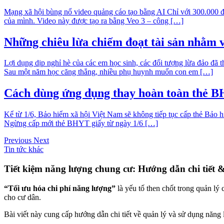
Mạng xã hội bùng nổ video quảng cáo tạo bằng AI Chỉ với 300.000 đ
của mình. Video này được tạo ra bằng Veo 3 – công […]
Những chiêu lừa chiếm đoạt tài sản nhằm 
Lợi dụng dịp nghỉ hè của các em học sinh, các đối tượng lừa đảo đ
Sau một năm học căng thẳng, nhiều phụ huynh muốn con em […]
Cách dùng ứng dụng thay hoàn toàn thẻ B
Kể từ 1/6, Bảo hiểm xã hội Việt Nam sẽ không tiếp tục cấp thẻ Bảo 
Ngừng cấp mới thẻ BHYT giấy từ ngày 1/6 […]
Previous
Next
Tin tức khác
Tiết kiệm năng lượng chung cư: Hướng dẫn chi tiết 
“Tối ưu hóa chi phí năng lượng”
là yếu tố then chốt trong quản lý
cho cư dân.
Bài viết này cung cấp hướng dẫn chi tiết về quản lý và sử dụng năng