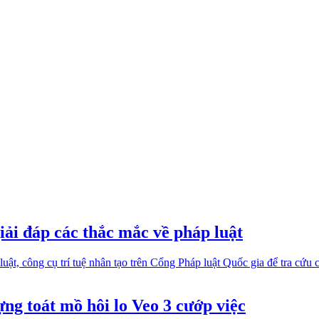
ải đáp các thắc mắc về pháp luật
uật, công cụ trí tuệ nhân tạo trên Cổng Pháp luật Quốc gia để tra cứu 
ng toát mồ hôi lo Veo 3 cướp việc