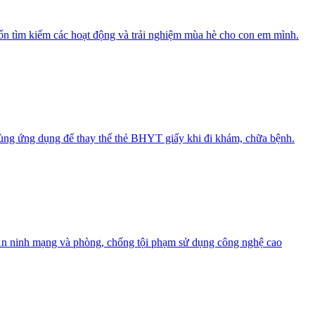
ốn tìm kiếm các hoạt động và trải nghiệm mùa hè cho con em mình.
 dùng ứng dụng để thay thế thẻ BHYT giấy khi đi khám, chữa bệnh.
c An ninh mạng và phòng, chống tội phạm sử dụng công nghệ cao