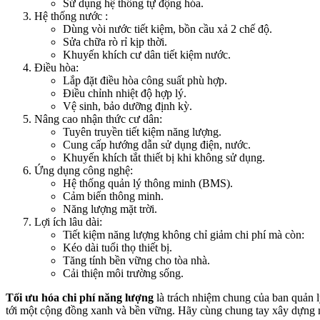
Sử dụng hệ thống tự động hóa.
Hệ thống nước :
Dùng vòi nước tiết kiệm, bồn cầu xả 2 chế độ.
Sửa chữa rò rỉ kịp thời.
Khuyến khích cư dân tiết kiệm nước.
Điều hòa:
Lắp đặt điều hòa công suất phù hợp.
Điều chỉnh nhiệt độ hợp lý.
Vệ sinh, bảo dưỡng định kỳ.
Nâng cao nhận thức cư dân:
Tuyên truyền tiết kiệm năng lượng.
Cung cấp hướng dẫn sử dụng điện, nước.
Khuyến khích tắt thiết bị khi không sử dụng.
Ứng dụng công nghệ:
Hệ thống quản lý thông minh (BMS).
Cảm biến thông minh.
Năng lượng mặt trời.
Lợi ích lâu dài:
Tiết kiệm năng lượng không chỉ giảm chi phí mà còn:
Kéo dài tuổi thọ thiết bị.
Tăng tính bền vững cho tòa nhà.
Cải thiện môi trường sống.
Tối ưu hóa chi phí năng lượng
là trách nhiệm chung của ban quản l
tới một cộng đồng xanh và bền vững. Hãy cùng chung tay xây dựng m