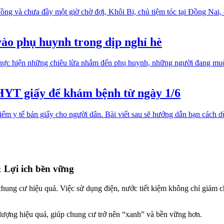
ồng và chưa đầy một giờ chờ đợi, Khôi Bi, chủ tiệm tóc tại Đồng Nai
vào phụ huynh trong dịp nghỉ hè
ã thực hiện những chiêu lừa nhắm đến phụ huynh, những người đang mu
HYT giấy để khám bệnh từ ngày 1/6
hiểm y tế bản giấy cho người dân. Bài viết sau sẽ hướng dẫn bạn cách
& Lợi ich bền vững
 chung cư hiệu quả. Việc sử dụng điện, nước tiết kiệm không chỉ giảm 
 lượng hiệu quả, giúp chung cư trở nên “xanh” và bền vững hơn.