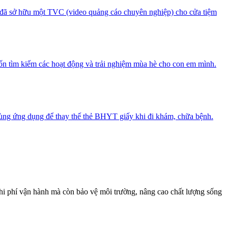
, đã sở hữu một TVC (video quảng cáo chuyên nghiệp) cho cửa tiệm
ốn tìm kiếm các hoạt động và trải nghiệm mùa hè cho con em mình.
 dùng ứng dụng để thay thế thẻ BHYT giấy khi đi khám, chữa bệnh.
chi phí vận hành mà còn bảo vệ môi trường, nâng cao chất lượng sống