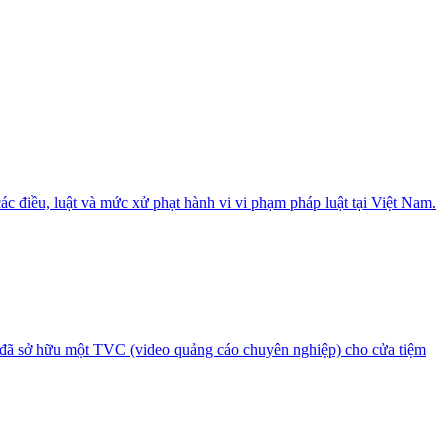
các điều, luật và mức xử phạt hành vi vi phạm pháp luật tại Việt Nam.
, đã sở hữu một TVC (video quảng cáo chuyên nghiệp) cho cửa tiệm