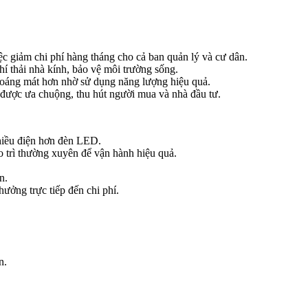
ệc giảm chi phí hàng tháng cho cả ban quản lý và cư dân.
í thải nhà kính, bảo vệ môi trường sống.
hoáng mát hơn nhờ sử dụng năng lượng hiệu quả.
 được ưa chuộng, thu hút người mua và nhà đầu tư.
nhiều điện hơn đèn LED.
o trì thường xuyên để vận hành hiệu quả.
n.
ưởng trực tiếp đến chi phí.
n.