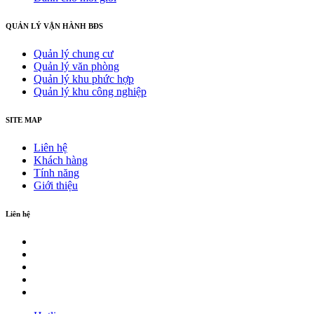
QUẢN LÝ VẬN HÀNH BĐS
Quản lý chung cư
Quản lý văn phòng
Quản lý khu phức hợp
Quản lý khu công nghiệp
SITE MAP
Liên hệ
Khách hàng
Tính năng
Giới thiệu
Liên hệ