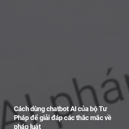
Tiệm sửa xe cũng tự làm TVC, dân
quay dựng toát mồ hôi lo Veo 3