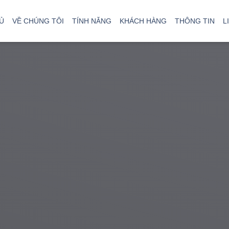
hàng đầu Việt Nam
Ủ
VỀ CHÚNG TÔI
TÍNH NĂNG
KHÁCH HÀNG
THÔNG TIN
L