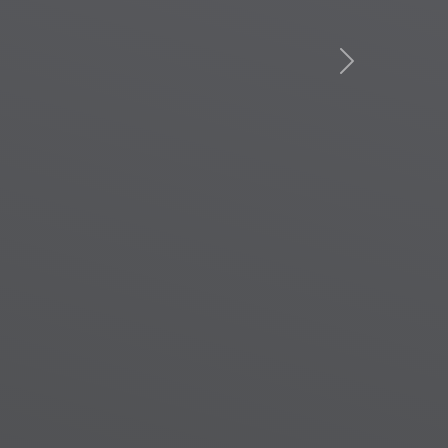
ướp
Next
AI
ợi,
t
iệm
công