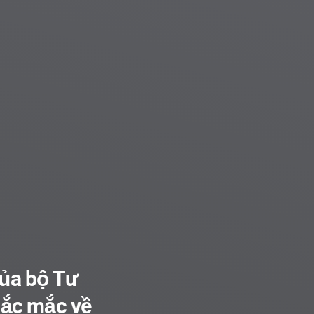
Tiệm sửa xe cũng tự làm TVC, dâ