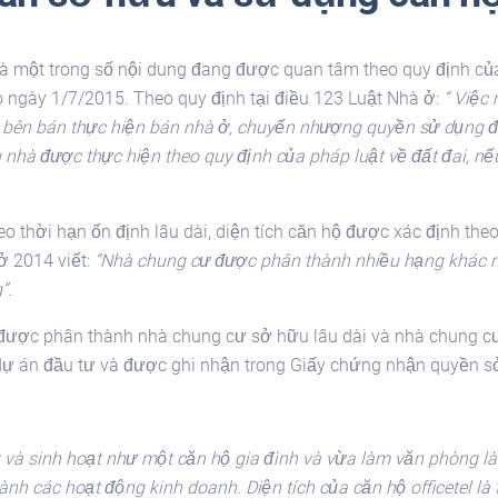
là một trong số nội dung đang được quan tâm theo quy định c
 ngày 1/7/2015. Theo quy định tại điều 123 Luật Nhà ở:
“ Việc
c bên bán thực hiện bán nhà ở, chuyển nhượng quyền sử dụng đấ
hà được thực hiện theo quy định của pháp luật về đất đai, nế
 thời hạn ổn định lâu dài, diện tích căn hộ được xác định th
 2014 viết:
“Nhà chung cư được phân thành nhiều hạng khác nh
”.
ược phân thành nhà chung cư sở hữu lâu dài và nhà chung cư 
g dự án đầu tư và được ghi nhận trong Giấy chứng nhận quyền 
ở và sinh hoạt như một căn hộ gia đình và vừa làm văn phòng là
 hành các hoạt động kinh doanh. Diện tích của căn hộ officetel