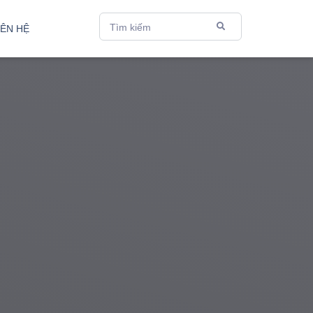
Nhập
Tìm kiếm
IÊN HỆ
từ
khóa