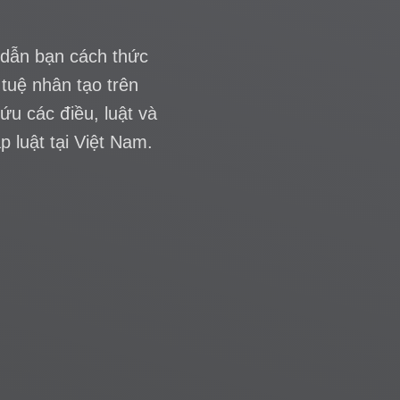
quay dựng toát mồ hôi lo Veo 3 c
việc
Mạng xã hội bùng nổ video quảng cáo tạo bằng 
Chỉ với 300.000 đồng và chưa đầy một giờ chờ đ
Khôi Bi, chủ tiệm tóc tại Đồng Nai, đã sở hữu mộ
TVC (video quảng cáo chuyên nghiệp) cho cửa t
của mình. Video này được tạo ra bằng Veo 3 – 
[…]