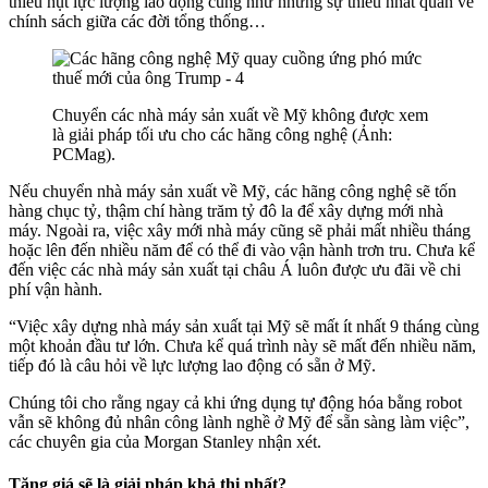
thiếu hụt lực lượng lao động cũng như những sự thiếu nhất quán về
chính sách giữa các đời tổng thống…
Chuyển các nhà máy sản xuất về Mỹ không được xem
là giải pháp tối ưu cho các hãng công nghệ (Ảnh:
PCMag).
Nếu chuyển nhà máy sản xuất về Mỹ, các hãng công nghệ sẽ tốn
hàng chục tỷ, thậm chí hàng trăm tỷ đô la để xây dựng mới nhà
máy. Ngoài ra, việc xây mới nhà máy cũng sẽ phải mất nhiều tháng
hoặc lên đến nhiều năm để có thể đi vào vận hành trơn tru. Chưa kể
đến việc các nhà máy sản xuất tại châu Á luôn được ưu đãi về chi
phí vận hành.
“Việc xây dựng nhà máy sản xuất tại Mỹ sẽ mất ít nhất 9 tháng cùng
một khoản đầu tư lớn. Chưa kể quá trình này sẽ mất đến nhiều năm,
tiếp đó là câu hỏi về lực lượng lao động có sẵn ở Mỹ.
Chúng tôi cho rằng ngay cả khi ứng dụng tự động hóa bằng robot
vẫn sẽ không đủ nhân công lành nghề ở Mỹ để sẵn sàng làm việc”,
các chuyên gia của Morgan Stanley nhận xét.
Tăng giá sẽ là giải pháp khả thi nhất?