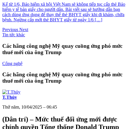
Kể từ 1/6, Bảo hiểm xã hội Việt Nam sẽ không tiếp tục cấp thẻ Bảo
hiểm y tế bản giấy cho người dân. Bài viết sau sẽ hướng dẫn bạn
cách dùng ứng dụng để thay thế thẻ BHYT giấy khi đi khám, chữa
bệnh. Ngừng cấp mới thẻ BHYT giấy từ ngày 1/6 […]
Previous
Next
Tin tức khác
Các hãng công nghệ Mỹ quay cuồng ứng phó mức
thuế mới của ông Trump
Công nghệ
Các hãng công nghệ Mỹ quay cuồng ứng phó mức
thuế mới của ông Trump
T.Thủy
Thứ năm, 10/04/2025 – 06:45
(Dân trí) – Mức thuế đối ứng mới được
chính quyền Tổng thống Donald Trump