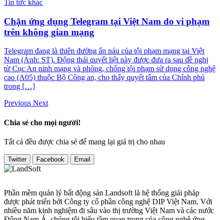
Tin tức khác
Chặn ứng dụng Telegram tại Việt Nam do vi phạm
trên không gian mạng
Telegram đang là thiên đường ẩn náu của tội phạm mạng tại Việt
Nam (Ảnh: ST). Động thái quyết liệt này được đưa ra sau đề nghị
từ Cục An ninh mạng và phòng, chống tội phạm sử dụng công nghệ
cao (A05) thuộc Bộ Công an, cho thấy quyết tâm của Chính phủ
trong […]
Previous
Next
Chia sẻ cho mọi người!
Tất cả đều được chia sẻ để mang lại giá trị cho nhau
Twitter
Facebook
Email
Phần mềm quản lý bất động sản Landsoft là hệ thống giải pháp
được phát triển bởi Công ty cổ phần công nghệ DIP Việt Nam. Với
nhiều năm kinh nghiệm đi sâu vào thị trường Việt Nam và các nước
Đông Nam Á, chúng tôi hiểu tầm quan trọng của công nghệ ứng