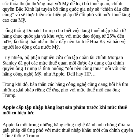
các thỏa thuận thương mại với Mỹ để loại bỏ thuế quan, chính
quyền Bắc Kinh lại tuyên bố rằng quốc gia này sẽ “chiến đấu đến
cùng” và sẽ thực hiện các biện pháp để đối phó với mức thuế tăng
cao của Mỹ.
Tổng thống Donald Trump cho biết việc tăng thuế nhập khẩu từ
hàng chục quốc gia và khu vực, với mức dao động từ 25% đến
54%, là động thái nhằm thúc đẩy nền kinh tế Hoa Kỳ và bảo vệ
người lao động của nước Mỹ.
Tuy nhiên, bộ phận nghiên cứu của tập đoàn
tài chính
Morgan
Stanley đã gọi các mức thuế quan mới được áp dụng của chính
quyền ông Trump là tình huống “đôi bên cùng thua” đối với các
hãng công nghệ Mỹ, như Apple, Dell hay HP…
Trong khi đó, bản thân các hãng công nghệ cũng đang hối hả tìm
những giải pháp riêng để ứng phó với mức thuế mới của ông
Trump.
Apple cấp tập nhập hàng loạt sản phẩm trước khi mức thuế
mới có hiệu lực
Apple là một trong những hãng công nghệ đã
nhanh chóng đưa ra
giải pháp để ứng phó với mức thuế nhập khẩu mới của chính quyền
Tổng thống Trump.