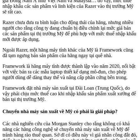
gia Đông Nam Á như Việt Nam và Malaysia… do vậy, mức thuế
nhập khẩu các sản phẩm và linh kiện của Razer vào thị trường Mỹ
sẽ rất cao.
Razer chưa đưa ra bình luận cho động thái của hãng, nhưng nhiều
người cho rằng công ty đang chuẩn bị điều chỉnh lại mức giá bán
các sản phẩm tại thị trường Mỹ để phù hợp với mức thuế nhập khẩu
mới được áp dụng.
Ngoài Razer, một hãng máy tính khác của Mỹ là Framework cũng
đã tạm ngưng bán sản phẩm của hãng ngay tại quê nhà.
Framework là hãng máy tính được thành lập vào năm 2020, nổi bật
với việc bán ra các mẫu laptop thiết kế dạng mô-đun, cho phép
người dùng dễ dàng thay thế và nâng cấp phần cứng bên trong.
Framework đặt nhà máy sản xuất tại Đài Loan (Trung Quốc), do
vậy phải chịu mức thuế cao khi nhập khẩu sản phẩm xuất xưởng để
bán tại thị trường Mỹ.
Chuyển nhà máy sản xuất về Mỹ có phải là giải pháp?
Các nhà nghiên cứu của Morgan Stanley cho rằng không có khả
năng các hãng công nghệ sẽ chuyển nhà máy sản xuất về Mỹ để
tránh hàng rào thuế quan. Sở dĩ có điều này vì giá nhân công đắt đỏ,