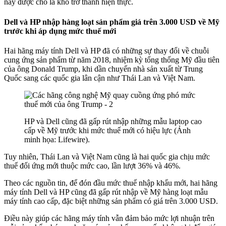
này được cho là khó trở thành hiện thực.
Dell và HP nhập hàng loạt sản phẩm giá trên 3.000 USD về Mỹ
trước khi áp dụng mức thuế mới
Hai hãng máy tính Dell và HP đã có những sự thay đổi về chuỗi
cung ứng sản phẩm từ năm 2018, nhiệm kỳ tổng thống Mỹ đầu tiên
của ông Donald Trump, khi dần chuyển nhà sản xuất từ Trung
Quốc sang các quốc gia lân cận như Thái Lan và Việt Nam.
HP và Dell cũng đã gấp rút nhập những mẫu laptop cao
cấp về Mỹ trước khi mức thuế mới có hiệu lực (Ảnh
minh họa: Lifewire).
Tuy nhiên, Thái Lan và Việt Nam cũng là hai quốc gia chịu mức
thuế đối ứng mới thuộc mức cao, lần lượt 36% và 46%.
Theo các nguồn tin, để đón đầu mức thuế nhập khẩu mới, hai hãng
máy tính Dell và HP cũng đã gấp rút nhập về Mỹ hàng loạt mẫu
máy tính cao cấp, đặc biệt những sản phẩm có giá trên 3.000 USD.
Điều này giúp các hãng máy tính vẫn đảm bảo mức lợi nhuận trên