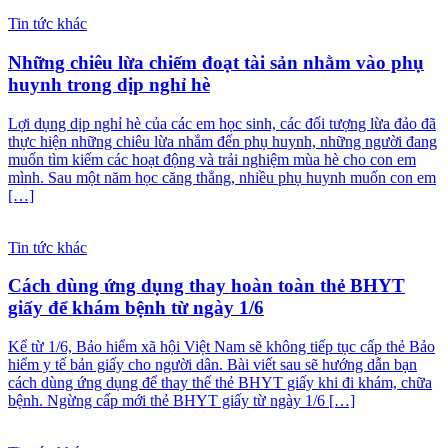
Tin tức khác
Những chiêu lừa chiếm đoạt tài sản nhằm vào phụ
huynh trong dịp nghỉ hè
Lợi dụng dịp nghỉ hè của các em học sinh, các đối tượng lừa đảo đã
thực hiện những chiêu lừa nhắm đến phụ huynh, những người đang
muốn tìm kiếm các hoạt động và trải nghiệm mùa hè cho con em
mình. Sau một năm học căng thẳng, nhiều phụ huynh muốn con em
[…]
Tin tức khác
Cách dùng ứng dụng thay hoàn toàn thẻ BHYT
giấy để khám bệnh từ ngày 1/6
Kể từ 1/6, Bảo hiểm xã hội Việt Nam sẽ không tiếp tục cấp thẻ Bảo
hiểm y tế bản giấy cho người dân. Bài viết sau sẽ hướng dẫn bạn
cách dùng ứng dụng để thay thế thẻ BHYT giấy khi đi khám, chữa
bệnh. Ngừng cấp mới thẻ BHYT giấy từ ngày 1/6 […]