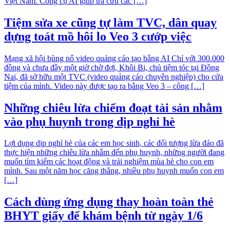
Việt Nam. Công cụ AI giúp tra cứu các […]
Tiệm sửa xe cũng tự làm TVC, dân quay
dựng toát mồ hôi lo Veo 3 cướp việc
Mạng xã hội bùng nổ video quảng cáo tạo bằng AI Chỉ với 300.000
đồng và chưa đầy một giờ chờ đợi, Khôi Bi, chủ tiệm tóc tại Đồng
Nai, đã sở hữu một TVC (video quảng cáo chuyên nghiệp) cho cửa
tiệm của mình. Video này được tạo ra bằng Veo 3 – công […]
Những chiêu lừa chiếm đoạt tài sản nhằm
vào phụ huynh trong dịp nghỉ hè
Lợi dụng dịp nghỉ hè của các em học sinh, các đối tượng lừa đảo đã
thực hiện những chiêu lừa nhắm đến phụ huynh, những người đang
muốn tìm kiếm các hoạt động và trải nghiệm mùa hè cho con em
mình. Sau một năm học căng thẳng, nhiều phụ huynh muốn con em
[…]
Cách dùng ứng dụng thay hoàn toàn thẻ
BHYT giấy để khám bệnh từ ngày 1/6