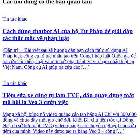
Các nội dung có thể bạn quan tâm
Tin tức khác
Cách dùng chatbot AI của bộ Tư Pháp để giải đáp
các thắc mắc về pháp luật
(Dân trí) – Bài viết sau sẽ hướng dẫn bạn cách thức sử dụng AI
Pháp luật, công cụ trí tuệ nhân tạo trên Cổng Pháp luật Quốc gia để
tra cứu các điều, luật và mức xử phạt hành vi vi phạm pháp luật tại
Việt Nam. Công cụ AI giúp tra cứu các […]
Tin tức khác
Tiệm sửa xe cũng tự làm TVC, dân quay dựng toát
mồ hôi lo Veo 3 cướp việc
Mạng xã hội bùng nổ video quảng cáo tạo bằng AI Chỉ với 300.000
đồng và chưa đầy một giờ chờ đợi, Khôi Bi, chủ tiệm tóc tại Đồng
Nai, đã sở hữu một TVC (video quảng cáo chuyên nghiệp) cho cửa
tiệm của mình. Video này được tạo ra bằng Veo 3 – công […]