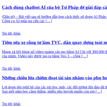
Cách dùng chatbot AI của bộ Tư Pháp để giải đáp cá
(Dân trí) – Bài viết sau sẽ hướng dẫn bạn cách thức sử dụng AI Pháp l
Công cụ AI giúp tra cứu các […]
Tin tức khác
Tiệm sửa xe cũng tự làm TVC, dân quay dựng toát mồ
Mạng xã hội bùng nổ video quảng cáo tạo bằng AI Chỉ với 300.000 đ
của mình. Video này được tạo ra bằng Veo 3 – công […]
Tin tức khác
Những chiêu lừa chiếm đoạt tài sản nhằm vào phụ hu
Lợi dụng dịp nghỉ hè của các em học sinh, các đối tượng lừa đảo đ
Sau một năm học căng thẳng, nhiều phụ huynh muốn con em […]
Tin tức khác