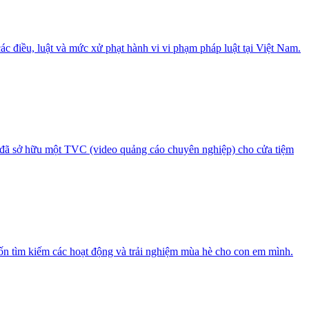
các điều, luật và mức xử phạt hành vi vi phạm pháp luật tại Việt Nam.
, đã sở hữu một TVC (video quảng cáo chuyên nghiệp) cho cửa tiệm
ốn tìm kiếm các hoạt động và trải nghiệm mùa hè cho con em mình.