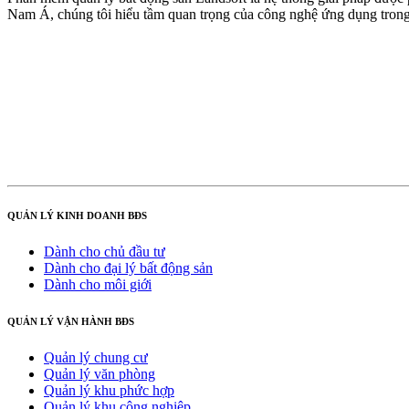
Nam Á, chúng tôi hiểu tầm quan trọng của công nghệ ứng dụng trong v
QUẢN LÝ KINH DOANH BĐS
Dành cho chủ đầu tư
Dành cho đại lý bất động sản
Dành cho môi giới
QUẢN LÝ VẬN HÀNH BĐS
Quản lý chung cư
Quản lý văn phòng
Quản lý khu phức hợp
Quản lý khu công nghiệp