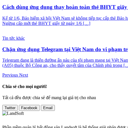
Cách dùng ứng dụng thay hoàn toàn thẻ BHYT giấy 
Kể từ 1/6, Bảo hiểm xã hội Việt Nam sẽ không tiếp tục cấp thẻ Bảo 
Ngừng cấp mới thẻ BHYT giấy từ ngày 1/6 […]
Tin tức khác
Chặn ứng dụng Telegram tại Việt Nam do vi phạm t
Telegram đang là thiên đường ẩn náu của tội phạm mạng tại Việt Na
(A05) thuộc Bộ Công an, cho thấy quyết tâm của Chính phủ trong [
Previous
Next
Chia sẻ cho mọi người!
Tất cả đều được chia sẻ để mang lại giá trị cho nhau
Twitter
Facebook
Email
Phần mềm quản lý bất động sản Landsoft là hệ thống giải pháp được