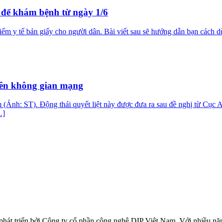
để khám bệnh từ ngày 1/6
hiểm y tế bản giấy cho người dân. Bài viết sau sẽ hướng dẫn bạn cách
rên không gian mạng
m (Ảnh: ST). Động thái quyết liệt này được đưa ra sau đề nghị từ Cụ
…]
 phát triển bởi Công ty cổ phần công nghệ DIP Việt Nam. Với nhiều n