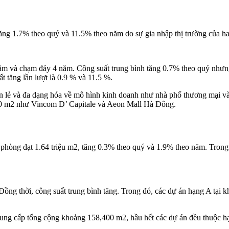
 tăng 1.7% theo quý và 11.5% theo năm do sự gia nhập thị trường của 
 năm và chạm đáy 4 năm. Công suất trung bình tăng 0.7% theo quý nhưn
 tăng lần lượt là 0.9 % và 11.5 %.
 lẻ và đa dạng hóa về mô hình kinh doanh như nhà phố thương mại và cử
000 m2 như Vincom D’ Capitale và Aeon Mall Hà Đông.
hòng đạt 1.64 triệu m2, tăng 0.3% theo quý và 1.9% theo năm. Trong 
ng thời, công suất trung bình tăng. Trong đó, các dự án hạng A tại k
ng cấp tổng cộng khoảng 158,400 m2, hầu hết các dự án đều thuộc hạng