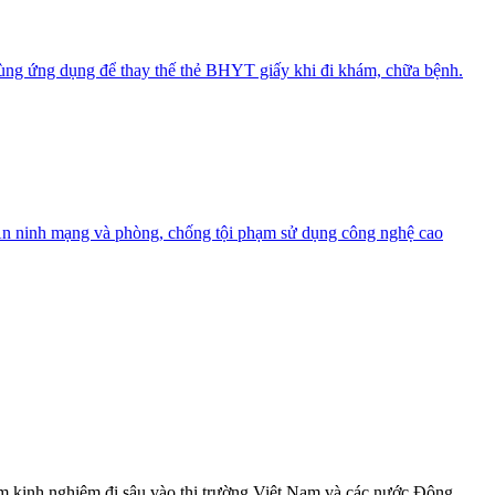
 dùng ứng dụng để thay thế thẻ BHYT giấy khi đi khám, chữa bệnh.
c An ninh mạng và phòng, chống tội phạm sử dụng công nghệ cao
ăm kinh nghiệm đi sâu vào thị trường Việt Nam và các nước Đông