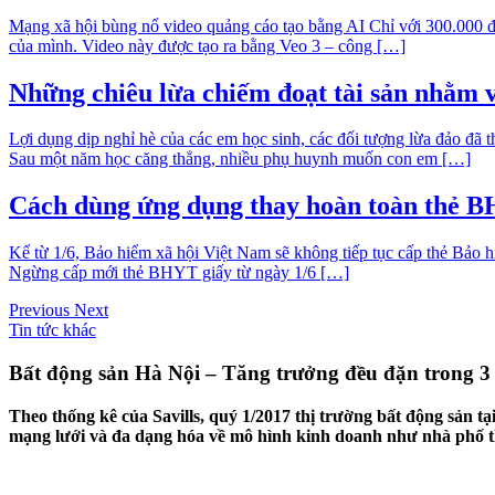
Mạng xã hội bùng nổ video quảng cáo tạo bằng AI Chỉ với 300.000 đ
của mình. Video này được tạo ra bằng Veo 3 – công […]
Những chiêu lừa chiếm đoạt tài sản nhằm 
Lợi dụng dịp nghỉ hè của các em học sinh, các đối tượng lừa đảo đ
Sau một năm học căng thẳng, nhiều phụ huynh muốn con em […]
Cách dùng ứng dụng thay hoàn toàn thẻ B
Kể từ 1/6, Bảo hiểm xã hội Việt Nam sẽ không tiếp tục cấp thẻ Bảo 
Ngừng cấp mới thẻ BHYT giấy từ ngày 1/6 […]
Previous
Next
Tin tức khác
Bất động sản Hà Nội – Tăng trưởng đều đặn trong 
Theo thống kê của Savills, quý 1/2017 thị trường bất động sản tạ
mạng lưới và đa dạng hóa về mô hình kinh doanh như nhà phố th