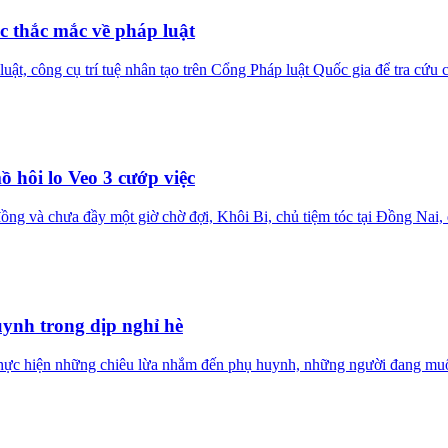
c thắc mắc về pháp luật
uật, công cụ trí tuệ nhân tạo trên Cổng Pháp luật Quốc gia để tra cứu 
 hôi lo Veo 3 cướp việc
ồng và chưa đầy một giờ chờ đợi, Khôi Bi, chủ tiệm tóc tại Đồng Nai
ynh trong dịp nghỉ hè
ã thực hiện những chiêu lừa nhắm đến phụ huynh, những người đang mu