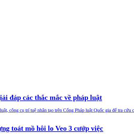
ải đáp các thắc mắc về pháp luật
uật, công cụ trí tuệ nhân tạo trên Cổng Pháp luật Quốc gia để tra cứu 
ng toát mồ hôi lo Veo 3 cướp việc