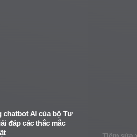
Tiệm sửa xe cũng tự làm TVC,
dân quay dựng toát mồ hôi lo
Veo 3 cướp việc