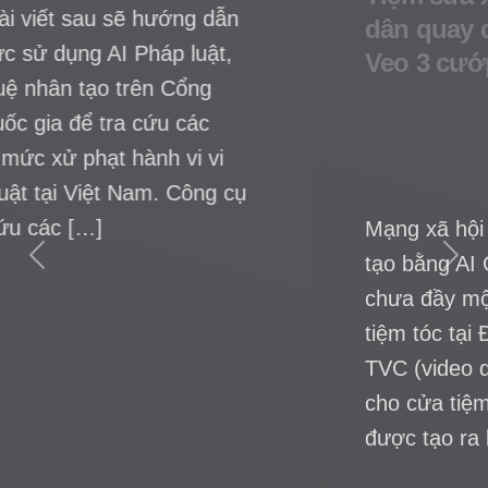
Mạng xã hội bùng nổ video quảng cáo
tạo bằng AI Chỉ với 300.000 đồng và
chưa đầy một giờ chờ đợi, Khôi Bi, chủ
tiệm tóc tại Đồng Nai, đã sở hữu một
TVC (video quảng cáo chuyên nghiệp)
cho cửa tiệm của mình. Video này
được tạo ra bằng Veo 3 – công […]
Previous
Next