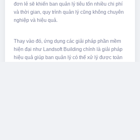
đơn lẻ sẽ khiến ban quản lý tiêu tốn nhiều chi phí
và thời gian, quy trình quản lý cũng không chuyên
nghiệp và hiệu quả.
Thay vào đó, ứng dụng các giải pháp phần mềm
hiện đại như Landsoft Building chính là giải pháp
hiệu quả giúp ban quản lý có thể xử lý được toàn
bộ những vấn đề này. Phần mềm sẽ hỗ trợ lưu trữ
và xử lý mọi công việc một cách nhanh chóng và
chính xác nhất, hạn chế tối đa những sai sót không
đáng có. Mọi thông tin, dữ liệu đều được lưu trữ
khoa học trên một hệ thống duy nhất
Quản lý chỉ số điện, nước
chính xác
Khi sử dụng phần mềm quản lý vận hành như