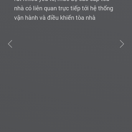
Trung tuần tháng 6 vừa qua, Công ty
phần mềm DIP Việt Nam và Công ty Cổ
phần Dịch vụ TSQ Việt Nam đã ký kết
thành công hợp đồng triển khai phần
Previous
Next
mềm quản lý tòa nhà Landsoft Building
cho chuỗi tòa nhà, dự án khu đô thị của
TSQ Việt Nam