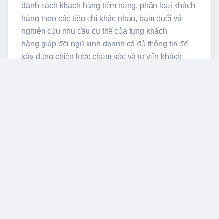
danh sách khách hàng tiềm năng, phân loại khách
hàng theo các tiêu chí khác nhau, bám đuổi và
nghiên cứu nhu cầu cụ thể của từng khách
hàng giúp đội ngũ kinh doanh có đủ thông tin để
xây dựng chiến lược chăm sóc và tư vấn khách
hàng phù hợp nhất.
Bên cạnh đó, hệ thống theo dõi và quản lý lịch làm
việc, tương tác với khách hàng của từng nhân
viên, tăng cường chăm sóc khách hàng qua SMS,
Email gửi trên phần mềm và quản lý nhật ký chăm
sóc khách hàng.
Truy vấn thông tin nhanh
chóng, thắt chặt quản lý
thông tin dự án, sản phẩm
Ứng dụng phần mềm Landsoft vào số hóa quản lý