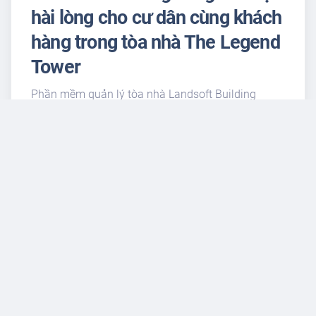
hài lòng cho cư dân cùng khách
hàng trong tòa nhà The Legend
Tower
Phần mềm quản lý tòa nhà Landsoft Building
không chỉ là công cụ đắc lực giúp ban quản lý có
thể quản lý chặt chẽ thông tin, chính sách, lịch sử
giao dịch của cư dân và khách hàng trong tòa nhà,
mà phần mềm còn là giải pháp tối ưu giúp nâng
cao sự hài lòng cho khách hàng cùng cư dân tốt
nhất.
Khi sử dụng phần mềm Landsoft Building, cư dân
cùng khách hàng có thể tương tác với ban quản lý
nhanh chóng và dễ dàng hơn. Cư dân có thể trực
tiếp gửi yêu cầu hoặc báo cáo sự cố tới ban quản
lý thông qua hệ thống, theo đó ban quản lý cũng