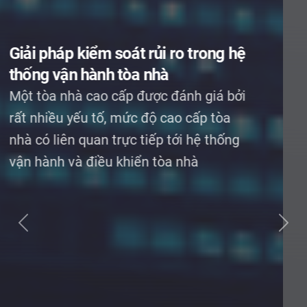
TSQ Việt Nam nâng cao chất
lượng dịch vụ quản lý tòa nhà với
phần mềm quản lý tòa nhà
Landsoft Building
Trung tuần tháng 6 vừa qua, Công ty
phần mềm DIP Việt Nam và Công ty Cổ
phần Dịch vụ TSQ Việt Nam đã ký kết
thành công hợp đồng triển khai phần
mềm quản lý tòa nhà Landsoft Building
cho chuỗi tòa nhà, dự án khu đô thị của
TSQ Việt Nam
Previous
Next