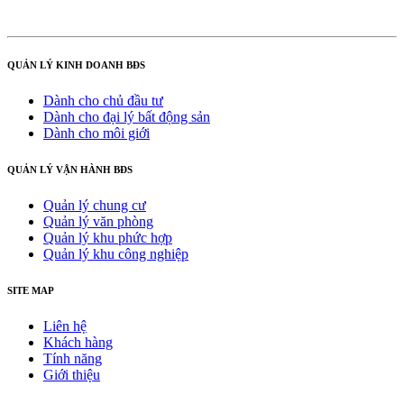
QUẢN LÝ KINH DOANH BĐS
Dành cho chủ đầu tư
Dành cho đại lý bất động sản
Dành cho môi giới
QUẢN LÝ VẬN HÀNH BĐS
Quản lý chung cư
Quản lý văn phòng
Quản lý khu phức hợp
Quản lý khu công nghiệp
SITE MAP
Liên hệ
Khách hàng
Tính năng
Giới thiệu