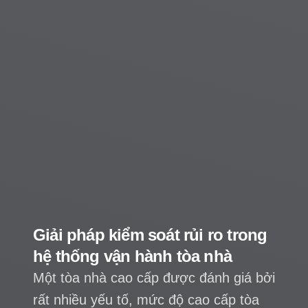
rủi ro trong
TSQ Việt Nam nâng 
tòa nhà
lượng dịch vụ quản 
với phần mềm quản 
ợc đánh giá bởi
Landsoft Building
ộ cao cấp tòa