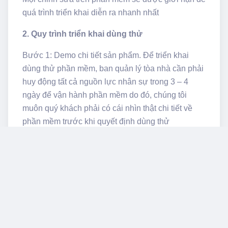
quá trình triển khai diễn ra nhanh nhất
2. Quy trình triển khai dùng thử
Bước 1: Demo chi tiết sản phẩm. Để triển khai
dùng thử phần mềm, ban quản lý tòa nhà cần phải
huy động tất cả nguồn lực nhân sự trong 3 – 4
ngày để vận hành phần mềm do đó, chúng tôi
muôn quý khách phải có cái nhìn thật chi tiết về
phần mềm trước khi quyết định dùng thử
Bước 2: Thống nhất nhân sự, biểu mẫu.
Bước 3: Cài đặt phần mềm và up dữ liệu lên hệ
thống. Phần mềm sẽ được cài lên tất cả máy tính
các phòng ban của quý vị. Đồng thời DIP Vietnam
sẽ hỗ trợ cập nhật các dự liệu ban đầu lên hệ
thống để quý khách có thể nhanh chóng sử dụng