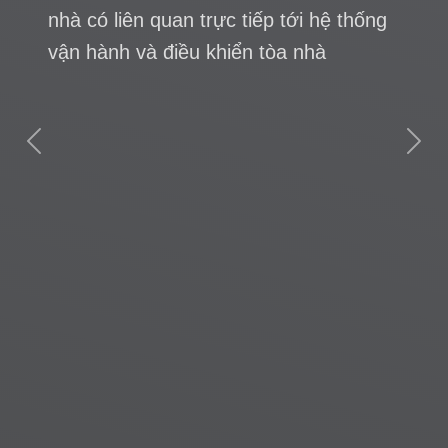
p tới hệ thống
tòa nhà
Trung tuần tháng 6 vừa 
phần mềm DIP Việt Nam
Previous
Next
Cổ phần Dịch vụ TSQ Vi
kết thành công hợp đồng
phần mềm quản lý tòa n
Building cho chuỗi tòa n
đô thị của TSQ Việt Na