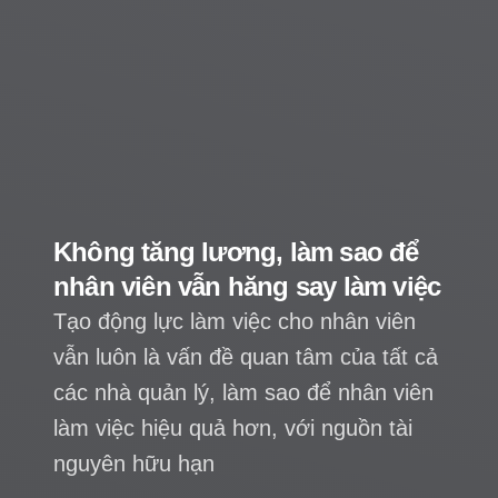
Người dân liệu có được lựa
chọn đơn vị quản lý chung cư
Chủ đầu tư chung cư nơi tôi ở hiện vẫn
trực tiếp quản lý vận hành tòa nhà. Tới