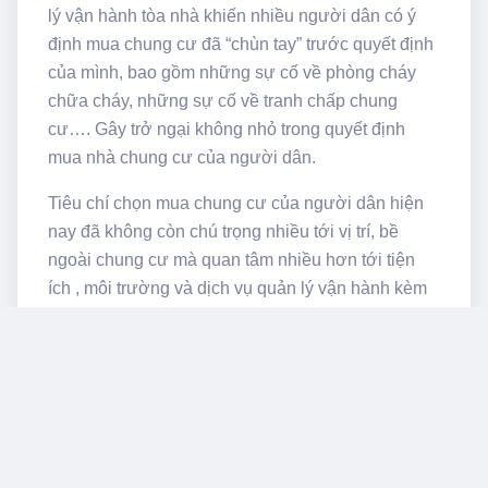
lý vận hành tòa nhà khiến nhiều người dân có ý
định mua chung cư đã “chùn tay” trước quyết định
của mình, bao gồm những sự cố về phòng cháy
chữa cháy, những sự cố về tranh chấp chung
cư…. Gây trở ngại không nhỏ trong quyết định
mua nhà chung cư của người dân.
Tiêu chí chọn mua chung cư của người dân hiện
nay đã không còn chú trọng nhiều tới vị trí, bề
ngoài chung cư mà quan tâm nhiều hơn tới tiện
ích , môi trường và dịch vụ quản lý vận hành kèm
theo đặt mục tiêu là sự hài lòng của cư dân lên
hàng đầu.
Không ít khách hàng chia sẻ mong muốn chọn nhà
ở chung cư hiện nay là phải được đầu tư toàn
diện từ cơ sở vật chất tới các tiện ích và đặc biệt là