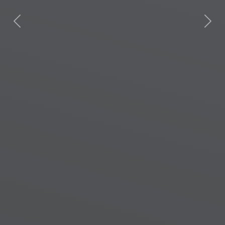
đây, tổ chức hội nghị nhà chung cư,
thành lập ban quản trị tòa nhà, liệu cư
dân chúng tôi có được quyền tự lựa
Previous
Next
chọn đơn vị quản lý vận hành khác
thay thế chủ đầu tư hay không