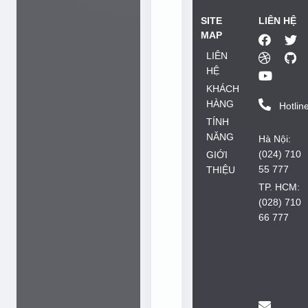
đ
SITE
LIÊN HỆ
ư
MAP
ờ
LIÊN
n
HỆ
g
KHÁCH
HÀNG
p
Hotlin
TÍNH
h
NĂNG
Hà Nội:
á
(024) 710
GIỚI
t
55 777
THIỆU
t
TP. HCM:
r
(028) 710
i
66 777
ể
n
.
L