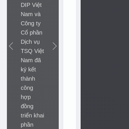
h
Cổ phần
i
Dịch vụ
ế
TSQ Việt
n
Nam đã
l
ư
ký kết
ợ
thành
Previous
Next
c
công
q
hợp
u
ả
đồng
n
triển khai
l
phần
ý
mềm
t
quản lý
h
ô
tòa nhà