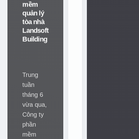
mềm
a
quản lý
n
tòa nhà
h
Landsoft
đ
Building
ú
Trung
n
g
tuần
đ
tháng 6
ắ
vừa qua,
n
Công ty
c
phần
ù
mềm
n
DIP Việt
g
Nam và
Công ty
c