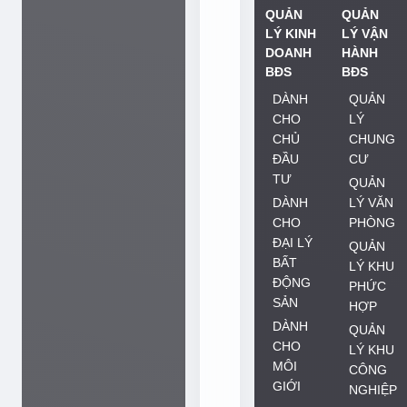
o
QUẢN
QUẢN
à
LÝ KINH
LÝ VẬN
DOANH
HÀNH
n
BĐS
BĐS
g
DÀNH
QUẢN
Q
CHO
LÝ
u
CHỦ
CHUNG
â
ĐẦU
CƯ
n
TƯ
QUẢN
t
DÀNH
LÝ VĂN
CHO
PHÒNG
r
ĐẠI LÝ
QUẢN
o
BẤT
LÝ KHU
n
ĐỘNG
PHỨC
g
SẢN
HỢP
b
DÀNH
QUẢN
CHO
ư
LÝ KHU
MÔI
CÔNG
ớ
GIỚI
NGHIỆP
c