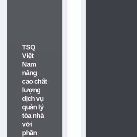
i
c
á
c
c
h
TSQ
i
Việt
ế
Nam
n
nâng
l
cao chất
ự
lượng
c
dịch vụ
k
i
quản lý
n
tòa nhà
h
với
d
phần
o