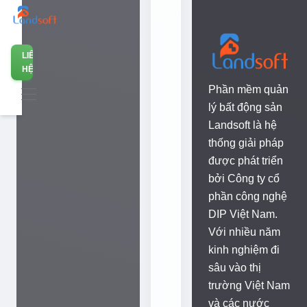
lý
doanh
nghiệp
LIÊN
Bất
HỆ
động
Phần mềm quản
sản
D
lý bất động sản
hàng
I
Landsoft là hệ
đầu
P
thống giải pháp
Việt
V
được phát triển
Nam
i
bởi Công ty cổ
ệ
phần công nghệ
t
DIP Việt Nam.
N
Với nhiều năm
a
kinh nghiệm đi
m
sâu vào thị
trường Việt Nam
đ
và các nước
ồ