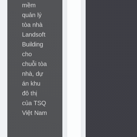
n
Landsoft
g
Building
m
cho
i
n
chuỗi tòa
h
nhà, dự
,
án khu
k
đô thị
h
o
của TSQ
a
Việt Nam
h
ọ
c
CHI
TIẾT