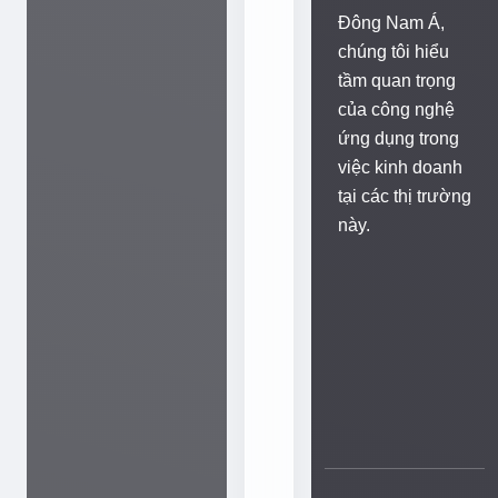
Đông Nam Á,
n
chúng tôi hiểu
g
tầm quan trọng
h
của công nghệ
à
ứng dụng trong
n
việc kinh doanh
h
tại các thị trường
c
này.
ù
n
g
Đ
ị
a
ố
c
H