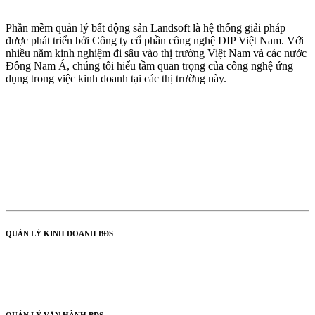
Phần mềm quản lý bất động sản Landsoft là hệ thống giải pháp
được phát triển bởi Công ty cổ phần công nghệ DIP Việt Nam. Với
nhiều năm kinh nghiệm đi sâu vào thị trường Việt Nam và các nước
Đông Nam Á, chúng tôi hiểu tầm quan trọng của công nghệ ứng
dụng trong việc kinh doanh tại các thị trường này.
QUẢN LÝ KINH DOANH BĐS
Dành cho chủ đầu tư
Dành cho đại lý bất động sản
Dành cho môi giới
QUẢN LÝ VẬN HÀNH BĐS