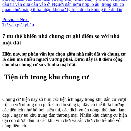
đầu tư vẫn đưa dân vào ở. Người dân nơm nớp lo âu, trong khi cơ
quan chức năng thừa nhận khó xử lý triệt để do không thể di dân
Previous
Next
Tư vấn giải pháp
7 ưu thế khiến nhà chung cư ghi điểm so với nhà
mặt đất
Hiện nay, sự phân vân lựa chọn giữa nhà mặt đất và chung cư
là điều mà nhiều người vướng phải. Dưới đây là 8 điểm cộng
cho nhà chung cư so với nhà mặt đất.
Tiện ích trong khu chung cư
Chung cư hiện nay sở hữu các tiện ích ngay trong khu dân cư vượt
trội so với những nhà phố. Cư dân sống tại đây có thể thừa hưởng
các tiện ích như hồ bơi, siêu thị, các dịch vụ ăn uống, thể thao, làm
đẹp…ngay tại khu trung tâm thương mại. Nhiều khu chung cư hiện
đại còn được đầu tư các khu vui chơi và sân chơi cho trẻ nhỏ vô
cùng tiện ích.