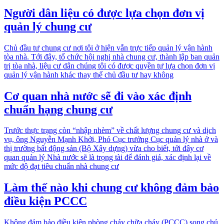
Người dân liệu có được lựa chọn đơn vị
quản lý chung cư
Chủ đầu tư chung cư nơi tôi ở hiện vẫn trực tiếp quản lý vận hành
tòa nhà. Tới đây, tổ chức hội nghị nhà chung cư, thành lập ban quản
trị tòa nhà, liệu cư dân chúng tôi có được quyền tự lựa chọn đơn vị
quản lý vận hành khác thay thế chủ đầu tư hay không
Cơ quan nhà nước sẽ đi vào xác định
chuẩn hạng chung cư
Trước thực trạng còn “nhập nhèm” về chất lượng chung cư và dịch
vụ, ông Nguyễn Mạnh Khởi, Phó Cục trưởng Cục quản lý nhà ở và
thị trường bất động sản (Bộ Xây dựng) vừa cho biết, tới đây cơ
quan quản lý Nhà nước sẽ là trọng tài để đánh giá, xác định lại về
mức độ đạt tiêu chuẩn nhà chung cư
Làm thế nào khi chung cư không đảm bảo
điều kiện PCCC
Không đảm bảo điều kiện phòng cháy chữa cháy (PCCC) song chủ