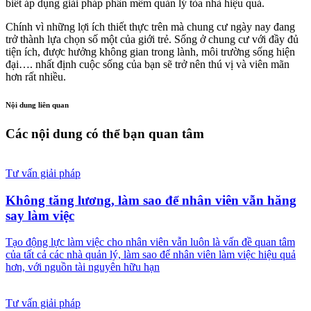
biết áp dụng giải pháp phần mềm quản lý tòa nhà hiệu quả.
Chính vì những lợi ích thiết thực trên mà chung cư ngày nay đang
trở thành lựa chọn số một của giới trẻ. Sống ở chung cư với đầy đủ
tiện ích, được hưởng không gian trong lành, môi trường sống hiện
đại…. nhất định cuộc sống của bạn sẽ trở nên thú vị và viên mãn
hơn rất nhiều.
Nội dung liên quan
Các nội dung có thể bạn quan tâm
Tư vấn giải pháp
Không tăng lương, làm sao để nhân viên vẫn hăng
say làm việc
Tạo động lực làm việc cho nhân viên vẫn luôn là vấn đề quan tâm
của tất cả các nhà quản lý, làm sao để nhân viên làm việc hiệu quả
hơn, với nguồn tài nguyên hữu hạn
Tư vấn giải pháp