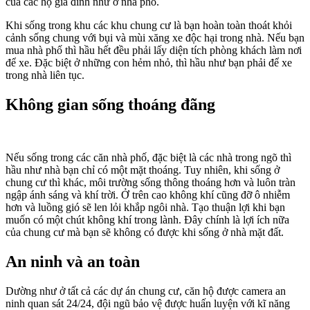
của các hộ gia đình như ở nhà phố.
Khi sống trong khu các khu chung cư là bạn hoàn toàn thoát khỏi
cảnh sống chung với bụi và mùi xăng xe độc hại trong nhà. Nếu bạn
mua nhà phố thì hầu hết đều phải lấy diện tích phòng khách làm nơi
để xe. Đặc biệt ở những con hẻm nhỏ, thì hầu như bạn phải để xe
trong nhà liên tục.
Không gian sống thoáng đãng
Nếu sống trong các căn nhà phố, đặc biệt là các nhà trong ngõ thì
hầu như nhà bạn chỉ có một mặt thoáng. Tuy nhiên, khi sống ở
chung cư thì khác, môi trường sống thông thoáng hơn và luôn tràn
ngập ánh sáng và khí trời. Ở trên cao không khí cũng đỡ ô nhiễm
hơn và luồng gió sẽ len lỏi khắp ngôi nhà. Tạo thuận lợi khi bạn
muốn có một chút không khí trong lành. Đây chính là lợi ích nữa
của chung cư mà bạn sẽ không có được khi sống ở nhà mặt đất.
An ninh và an toàn
Dường như ở tất cả các dự án chung cư, căn hộ được camera an
ninh quan sát 24/24, đội ngũ bảo vệ được huấn luyện với kĩ năng