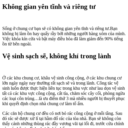
Không gian yên tĩnh và riêng tư
Sống ở chung cư bạn sẽ có không gian yên tĩnh và riêng tư.Bạn
không bị làm ồn hay quấy rầy bởi những người hàng xóm của mình.
Việc khóa kín cửa và bật máy điều hòa đã làm giảm đến 90% tiếng
ồn từ bên ngoài.
Vệ sinh sạch sẽ, không khí trong lành
Ở các khu chung cư, khâu vệ sinh công cộng, ở các khu chung cư
lớn ngày ngày nay thường rất sạch sẽ và trong lành. Công tác vệ
sinh luôn được thực hiện liên tục trong khu vực như lau dọn vệ sinh
tất cả các khu vực công cộng, cắt tỉa, chăm sóc cây cối, phòng ngừa
các loại côn trùng…là ưu điểm thứ 3 mà nhiều người bị thuyết phục
khi quyết định chọn nhà chung cư làm tổ ấm.
Các căn hộ chung cư đều có nơi bỏ rác công cộng ở mỗi tầng. Sau
đó rác sẽ được xử lí tại hầm đổ rác của tòa nhà. Bạn sẽ không còn
thấy cảnh những thùng rác đầy vương vãi tại lối đi, trước cửa chính