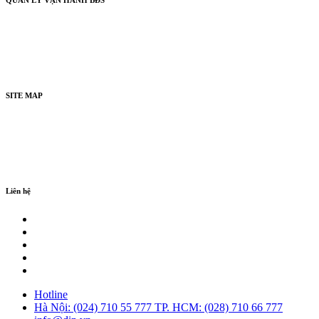
Quản lý chung cư
Quản lý văn phòng
Quản lý khu phức hợp
Quản lý khu công nghiệp
SITE MAP
Liên hệ
Khách hàng
Tính năng
Giới thiệu
Liên hệ
Hotline
Hà Nội: (024) 710 55 777
TP. HCM: (028) 710 66 777