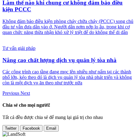
Làm thế nào khi chung cư không đảm bảo điều
kiện PCCC
Không đảm bảo điều kiện phòng cháy chữa cháy (PCCC) song chủ
đầu tư vẫn đưa dân vào ở. Người dân nơm nớp lo âu, trong khi cơ
quan chức năng thừa nhận khó xử lý triệt để do không thể di dân
Tư vấn giải pháp
Nâng cao chất lượng dịch vụ quản lý tòa nhà
Các công trình cao tầng đang mọc lên nhiều như nấm tại các thành
phố lớn, kéo theo đó là dịch vụ quản lý tòa nhà phát triển và không
còn là một dịch vụ ăn theo như trước nữa
Previous
Next
Chia sẻ cho mọi người!
Tất cả đều được chia sẻ để mang lại giá trị cho nhau
Twitter
Facebook
Email