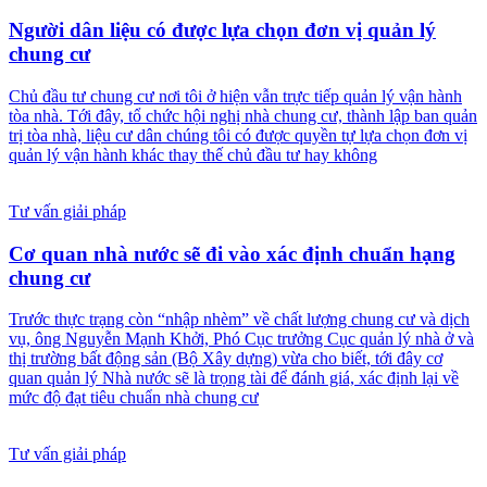
Người dân liệu có được lựa chọn đơn vị quản lý
chung cư
Chủ đầu tư chung cư nơi tôi ở hiện vẫn trực tiếp quản lý vận hành
tòa nhà. Tới đây, tổ chức hội nghị nhà chung cư, thành lập ban quản
trị tòa nhà, liệu cư dân chúng tôi có được quyền tự lựa chọn đơn vị
quản lý vận hành khác thay thế chủ đầu tư hay không
Tư vấn giải pháp
Cơ quan nhà nước sẽ đi vào xác định chuẩn hạng
chung cư
Trước thực trạng còn “nhập nhèm” về chất lượng chung cư và dịch
vụ, ông Nguyễn Mạnh Khởi, Phó Cục trưởng Cục quản lý nhà ở và
thị trường bất động sản (Bộ Xây dựng) vừa cho biết, tới đây cơ
quan quản lý Nhà nước sẽ là trọng tài để đánh giá, xác định lại về
mức độ đạt tiêu chuẩn nhà chung cư
Tư vấn giải pháp