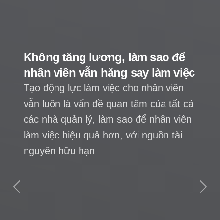
ao để
Người dân liệu có được l
àm việc
chọn đơn vị quản lý chu
n viên
a tất cả
ân viên
n tài
Chủ đầu tư chung cư nơi tôi ở 
trực tiếp quản lý vận hành tòa 
đây, tổ chức hội nghị nhà chun
thành lập ban quản trị tòa nhà, 
Previous
Next
dân chúng tôi có được quyền t