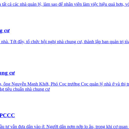
 tất cả các nhà quản lý, làm sao để nhân viên làm việc hiệu quả hơn, 
g cư
 nhà. Tới đây, tổ chức hội nghị nhà chung cư, thành lập ban quản trị t
ung cư
ụ, ông Nguyễn Mạnh Khởi, Phó Cục trưởng Cục quản lý nhà ở và thị tr
 đạt tiêu chuẩn nhà chung cư
n PCCC
tư vẫn đưa dân vào ở. Người dân nơm nớp lo âu, trong khi cơ quan ch