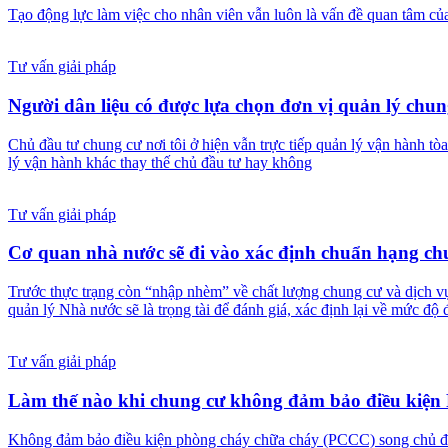
Tạo động lực làm việc cho nhân viên vẫn luôn là vấn đề quan tâm của
Tư vấn giải pháp
Người dân liệu có được lựa chọn đơn vị quản lý chun
Chủ đầu tư chung cư nơi tôi ở hiện vẫn trực tiếp quản lý vận hành tòa
lý vận hành khác thay thế chủ đầu tư hay không
Tư vấn giải pháp
Cơ quan nhà nước sẽ đi vào xác định chuẩn hạng ch
Trước thực trạng còn “nhập nhèm” về chất lượng chung cư và dịch v
quản lý Nhà nước sẽ là trọng tài để đánh giá, xác định lại về mức độ
Tư vấn giải pháp
Làm thế nào khi chung cư không đảm bảo điều kiệ
Không đảm bảo điều kiện phòng cháy chữa cháy (PCCC) song chủ đầu 