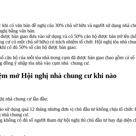
 khi có văn bản đề nghị của 30% chủ sở hữu và người sử dụng nhà chun
nghị bằng văn bản.
được bàn giao đưa vào sử dụng và có 50% căn hộ được bán trở lên (kể c
ung cư có một chủ sở hữu) có trách nhiệm tổ chức Hội nghị tòa nhà ch
 khi có đủ 50% số căn hộ được bàn giao.
số căn hộ của mỗi tòa nhà trong cụm đã được bàn giao (bao gồm cả số c
ng đồng ý nhập tòa nhà vào cụm nhà chung cư.
ệm mở Hội nghị nhà chung cư khi nào
ị nhà chung cư lần đầu:
o sử dụng quá 12 tháng nhưng đơn vị chủ đầu tư không chịu tổ chức H
 nhà chung cư.
g không có đủ số người tham dự hội nghị thì chủ đầu tư hay đại diện