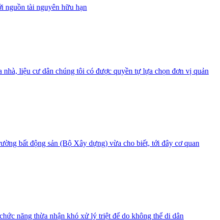
với nguồn tài nguyên hữu hạn
òa nhà, liệu cư dân chúng tôi có được quyền tự lựa chọn đơn vị quản
ường bất động sản (Bộ Xây dựng) vừa cho biết, tới đây cơ quan
ức năng thừa nhận khó xử lý triệt để do không thể di dân