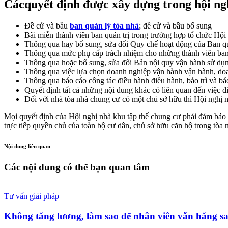
Các
quyết định
được xây dựng trong hội ng
Đề cử và bầu
ban quản lý tòa nhà
; đề cử và bầu bổ sung
Bãi miễn thành viên ban quản trị trong trường hợp tổ chức Hội
Thông qua hay bổ sung, sửa đổi Quy chế hoạt động của Ban qu
Thông qua mức phụ cấp trách nhiệm cho những thành viên ban q
Thông qua hoặc bổ sung, sửa đổi Bản nội quy vận hành sử dụ
Thông qua việc lựa chọn doanh nghiệp vận hành vận hành, doa
Thông qua báo cáo công tác điều hành điều hành, bảo trì và báo
Quyết định tất cả những nội dung khác có liên quan đến việc 
Đối với nhà tòa nhà chung cư có một chủ sở hữu thì Hội nghị n
Mọi quyết định của Hội nghị nhà khu tập thể chung cư phải đảm bảo 
trực tiếp quyền chủ của toàn bộ cư dân, chủ sở hữu căn hộ trong tòa 
Nội dung liên quan
Các nội dung có thể bạn quan tâm
Tư vấn giải pháp
Không tăng lương, làm sao để nhân viên vẫn hăng sa