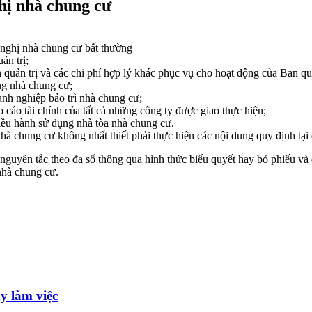
hị nhà chung cư
 nghị nhà chung cư bất thường
ản trị;
uản trị và các chi phí hợp lý khác phục vụ cho hoạt động của Ban quả
ng nhà chung cư;
nh nghiệp bảo trì nhà chung cư;
 cáo tài chính của tất cả những công ty được giao thực hiện;
điều hành sử dụng nhà tòa nhà chung cư.
hà chung cư không nhất thiết phải thực hiện các nội dung quy định tại
nguyên tắc theo đa số thông qua hình thức biểu quyết hay bỏ phiếu và
nhà chung cư.
y làm việc