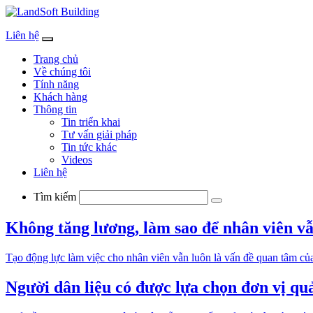
Liên hệ
Phần mềm quản lý doanh nghiệp Bất động sản hàng đầu Việt Nam
Trang chủ
Về chúng tôi
Tính năng
Khách hàng
Thông tin
Tin triển khai
Tư vấn giải pháp
Tin tức khác
Videos
Liên hệ
Nhập
Tìm kiếm
từ
khóa
Không tăng lương, làm sao để nhân viên vẫ
Tạo động lực làm việc cho nhân viên vẫn luôn là vấn đề quan tâm của
Người dân liệu có được lựa chọn đơn vị qu