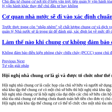
Chủ đầu tư chung cư nơi tôi ở hiện vẫn trực tiếp quản lý vận hành tòa
lý vận hành khác thay thế chủ đầu tư hay không
Cơ quan nhà nước sẽ đi vào xác định chuẩ
Trước thực trạng còn “nhập nhèm” về chất lượng chung cư và dịch v
quản lý Nhà nước sẽ là trọng tài để đánh giá, xác định lại về mức độ
Làm thế nào khi chung cư không đảm bảo
Không đảm bảo điều kiện phòng cháy chữa cháy (PCCC) song chủ đầu 
Previous
Next
Tư vấn giải pháp
Hội nghị nhà chung cư là gì và được tổ chức như thế
Hội nghị nhà chung cư là cuộc họp của chủ sở hữu và người sử dụng
nhà khu tập thể chung cư có một chủ sở hữu thì hội nghị nhà khu tập
hội nghị nhà chung cư là hội nghị của đại diện các chủ sở hữu căn 
nhà tòa nhà chung cư nhưng chưa thanh toán hết tiền cho đơn vị chủ
Hội nghị nhà khu tập thể chung cư có thể tổ chức cho một nhà tòa 