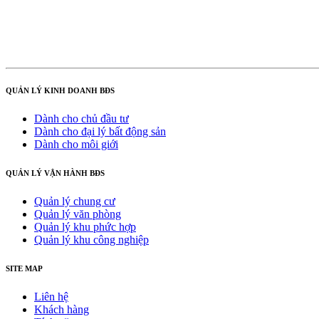
QUẢN LÝ KINH DOANH BĐS
Dành cho chủ đầu tư
Dành cho đại lý bất động sản
Dành cho môi giới
QUẢN LÝ VẬN HÀNH BĐS
Quản lý chung cư
Quản lý văn phòng
Quản lý khu phức hợp
Quản lý khu công nghiệp
SITE MAP
Liên hệ
Khách hàng