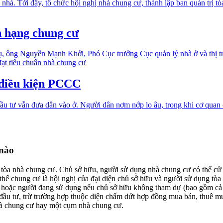
 nhà. Tới đây, tổ chức hội nghị nhà chung cư, thành lập ban quản trị t
n hạng chung cư
ụ, ông Nguyễn Mạnh Khởi, Phó Cục trưởng Cục quản lý nhà ở và thị tr
 đạt tiêu chuẩn nhà chung cư
 điều kiện PCCC
tư vẫn đưa dân vào ở. Người dân nơm nớp lo âu, trong khi cơ quan ch
 nào
 tòa nhà chung cư. Chủ sở hữu, người sử dụng nhà chung cư có thể cử
 thể chung cư là hội nghị của đại diện chủ sở hữu và người sử dụng tòa
hộ hoặc người đang sử dụng nếu chủ sở hữu không tham dự (bao gồm cả 
 đầu tư, trừ trường hợp thuộc diện chấm dứt hợp đồng mua bán, thuê m
nhà chung cư hay một cụm nhà chung cư.