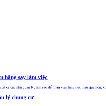
n hăng say làm việc
 tất cả các nhà quản lý, làm sao để nhân viên làm việc hiệu quả hơn, 
ản lý chung cư