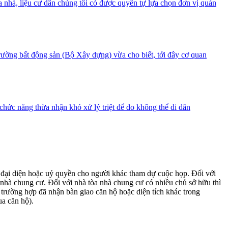
òa nhà, liệu cư dân chúng tôi có được quyền tự lựa chọn đơn vị quản
ường bất động sản (Bộ Xây dựng) vừa cho biết, tới đây cơ quan
ức năng thừa nhận khó xử lý triệt để do không thể di dân
 đại diện hoặc uỷ quyền cho người khác tham dự cuộc họp. Đối với
 nhà chung cư. Đối với nhà tòa nhà chung cư có nhiều chủ sở hữu thì
trường hợp đã nhận bàn giao căn hộ hoặc diện tích khác trong
ua căn hộ).